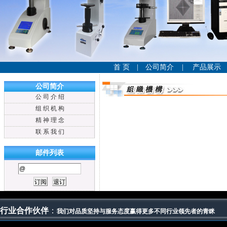
首 页
|
公司简介
|
产品展示
公司简介
公 司 介 绍
组 织 机 构
精 神 理 念
联 系 我 们
邮件列表
行业合作伙伴
：
我们对品质坚持与服务态度赢得更多不同行业领先者的青眯