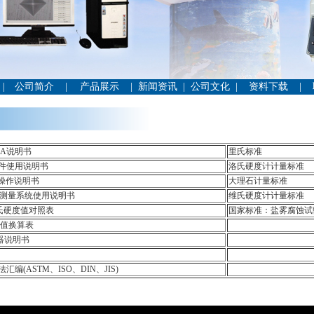
|
公司简介
|
产品展示
|
新闻资讯
|
公司文化
|
资料下载
|
0A说明书
里氏标准
件使用说明书
洛氏硬度计计量标准
器操作说明书
大理石计量标准
计测量系统使用说明书
维氏硬度计计量标准
洛氏硬度值对照表
国家标准：盐雾腐蚀试验(
度值换算表
理器说明书
编(ASTM、ISO、DIN、JIS)