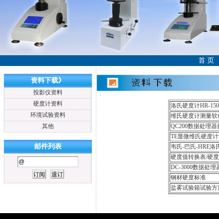
首 页
资料下载》
投影仪资料
硬度计资料
洛氏硬度计HR-15
环境试验资料
维氏硬度计测量软
其他
QC200数据处理
TE显微维氏硬度
邮件列表
韦氏-巴氏-HRE
硬度值转换表/硬
DC-3000数据处
钢材硬度标准
盐雾试验箱试验方法汇